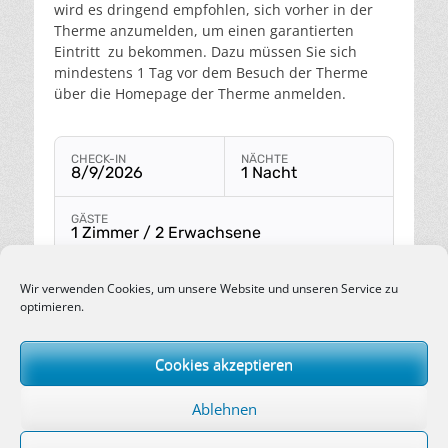
wird es dringend empfohlen, sich vorher in der
Therme anzumelden, um einen garantierten
Eintritt zu bekommen. Dazu müssen Sie sich
mindestens 1 Tag vor dem Besuch der Therme
über die Homepage der Therme anmelden.
CHECK-IN
NÄCHTE
8/9/2026
1 Nacht
Buchungsmodul mit ausgewählten Parametern öffn
GÄSTE
1 Zimmer / 2 Erwachsene
Suchen
Wir verwenden Cookies, um unsere Website und unseren Service zu
optimieren.
Cookies akzeptieren
Copyright © 2026
Gasthof und Hotel Daimerwirt
. Alle Rechte
vorbehalten. | Catch Responsive nach
Catch Themes
Ablehnen