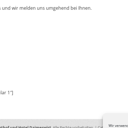
us und wir melden uns umgehend bei Ihnen.
lar 1″]
Wir verwend
sthof und Hotel Daimerwirt
. Alle Rechte vorbehalten. | Catch Responsiv