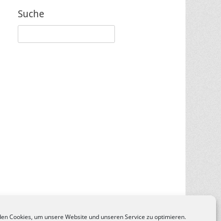
Suche
Suche
nach:
en Cookies, um unsere Website und unseren Service zu optimieren.
e nach
Catch Themes