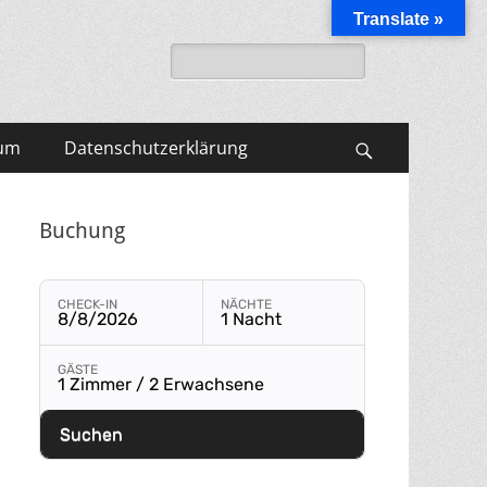
Translate »
Suche
nach:
um
Datenschutzerklärung
Suchen
Buchung
CHECK-IN
NÄCHTE
8/8/2026
1 Nacht
Buchungsmodul mit ausgewählten Parametern öffnen
GÄSTE
1 Zimmer / 2 Erwachsene
Suchen