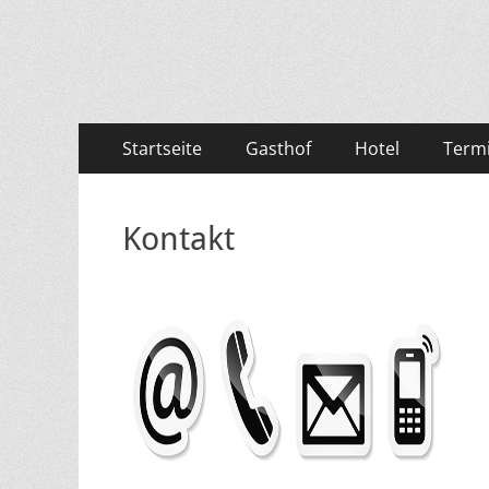
Gasthof und Hote
Primäres
Zum
Startseite
Gasthof
Hotel
Term
Inhalt
Menü
springen
Kontakt